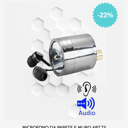
-22%
MICROFONO DA PARETE E MURO ART.73