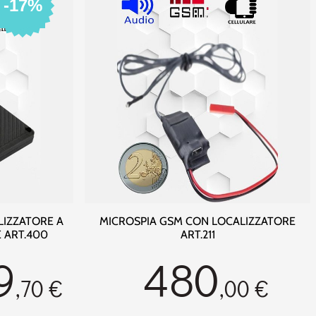
-17%
LIZZATORE A
MICROSPIA GSM CON LOCALIZZATORE
 ART.400
ART.211
9
480
,70 €
,00 €