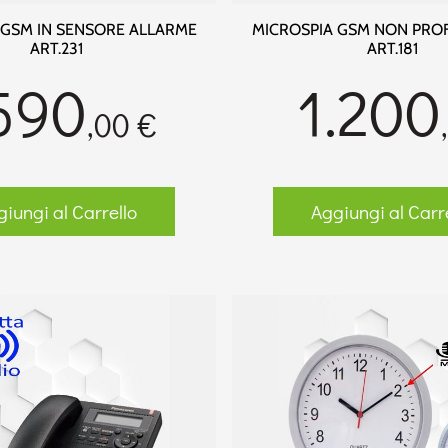
 GSM IN SENSORE ALLARME
MICROSPIA GSM NON PRO
ART.231
ART.181
590
1.200
,00 €
iungi al Carrello
Aggiungi al Carr