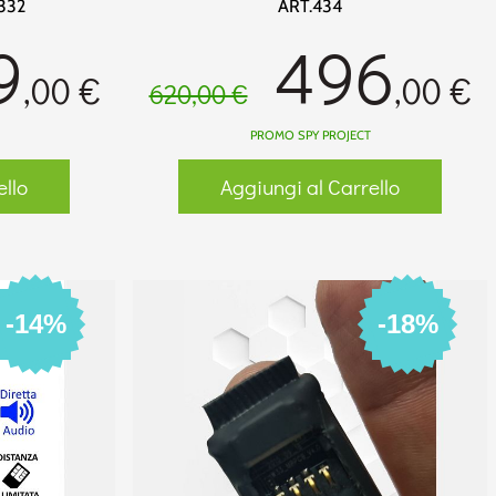
332
ART.434
9
496
,00 €
,00 €
620,00 €
PROMO SPY PROJECT
ello
Aggiungi al Carrello
-14%
-18%