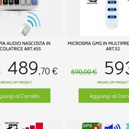
IA AUDIO NASCOSTA IN
MICROSPIA GMS IN MULTIPRE
COLATRICE ART.455
ART.52
489
59
,70 €
€
690,00 €
PROMO SPY PROJECT
PROMO SPY PROJECT
iungi al Carrello
Aggiungi al Carr