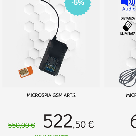
-5%
MICROSPIA GSM ART.2
MIC
522
,50 €
550,00 €