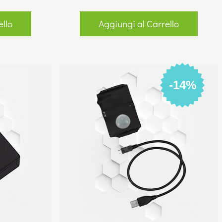
ello
Aggiungi al Carrello
-14%