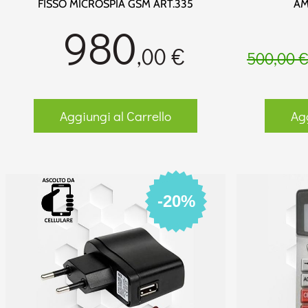
FISSO MICROSPIA GSM ART.335
AM
980
,00 €
500,00 
Aggiungi al Carrello
Agg
-20%