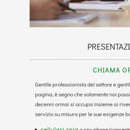
PRESENTAZI
CHIAMA OR
Gentile professionista del settore e genti
pagina, è segno che solamente noi possia
decenni ormai si occupa insieme ai rivendi
servizio su misura per le sue esigenze ba
cellulari spia
o spy phone (consenton