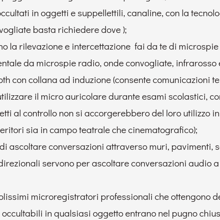
occultati in oggetti e suppellettili, canaline, con la tecno
ogliate basta richiedere dove );
o la rilevazione e intercettazione fai da te di microspie
entale da microspie radio, onde convogliate, infrarosso 
oth con collana ad induzione (consente comunicazioni t
 utilizzare il micro auricolare durante esami scolastici, co
tti al controllo non si accorgerebbero del loro utilizzo 
eritori sia in campo teatrale che cinematografico);
i ascoltare conversazioni attraverso muri, pavimenti, soff
 direzionali servono per ascoltare conversazioni audio a 
ccolissimi microregistratori professionali che ottengono d
o occultabili in qualsiasi oggetto entrano nel pugno chi