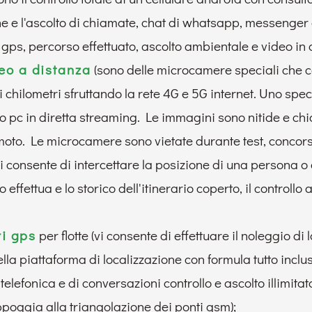
ne e l'ascolto di chiamate, chat di whatsapp, messenger d
gps, percorso effettuato, ascolto ambientale e video in d
eo a distanza
(sono delle microcamere speciali che c
i chilometri sfruttando la rete 4G e 5G internet. Uno spe
t o pc in diretta streaming. Le immagini sono nitide e chi
emoto. Le microcamere sono vietate durante test, concorsi,
i consente di intercettare la posizione di una persona o
effettua e lo storico dell'itinerario coperto, il controllo
ri gps
per flotte (vi consente di effettuare il noleggio di l
la piattaforma di localizzazione con formula tutto inclus
telefonica e di conversazioni controllo e ascolto illimitat
poggia alla triangolazione dei ponti gsm);