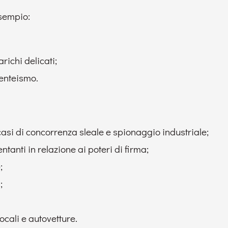
esempio:
richi delicati;
senteismo.
casi di concorrenza sleale e spionaggio industriale;
entanti in relazione ai poteri di firma;
;
;
ocali e autovetture.