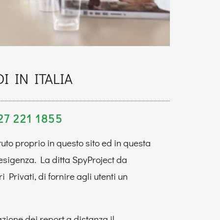
I IN ITALIA
7 221 1855
ttuto proprio in questo sito ed in questa
 esigenza. La ditta SpyProject da
Privati, di fornire agli utenti un
zione dei report a distanza il