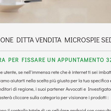
ONE DITTA VENDITA MICROSPIE SED
A PER FISSARE UN APPUNTAMENTO 32
le utente, se nell'immensa rete che è internet ti sei imba
mo aiutarti nella scelta più giusta per la tua specifica
tori di regione, i suoi partener Avvocati e Investigatori 
sterà cliccare sulla categoria per visionare i prodotti :
o il controllo totale di un cellulare android con consulta