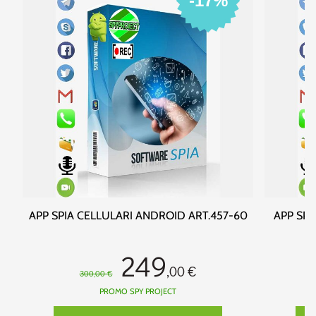
-17%
APP SPIA CELLULARI ANDROID ART.457-60
APP SPI
249
,00 €
300,00 €
PROMO SPY PROJECT