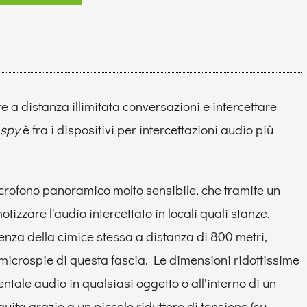
e a distanza illimitata conversazioni e intercettare
 spy
è fra i dispositivi per intercettazioni audio più
crofono panoramico molto sensibile, che tramite un
izzare l'audio intercettato in locali quali stanze,
uenza della cimice stessa a distanza di 800 metri,
 microspie di questa fascia. Le dimensioni ridottissime
ntale audio in qualsiasi oggetto o all'interno di un
ita grazie a un piccolo riduttore di tensione (su