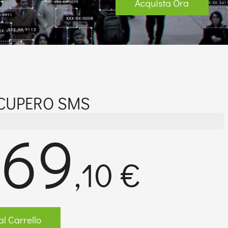
Acquista Ora
CUPERO SMS
169
,10 €
l Carrello