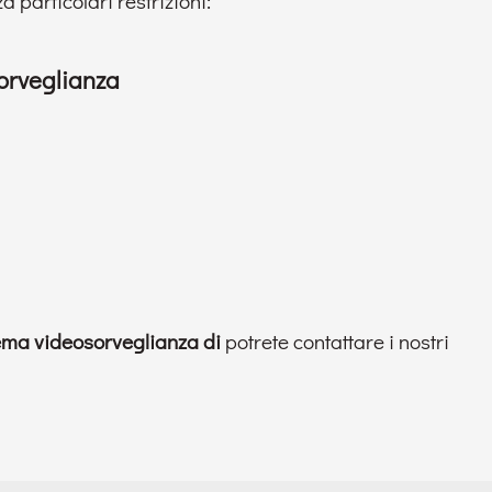
 particolari restrizioni:
sorveglianza
ema videosorveglianza di
potrete contattare i nostri