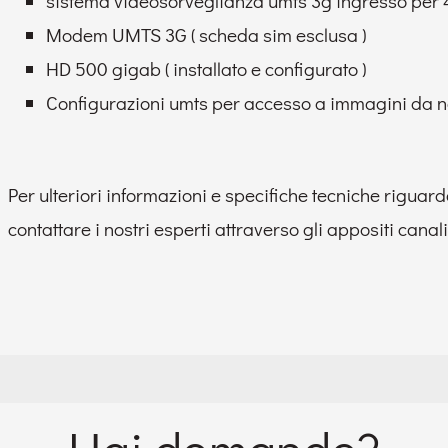
sistema videosorveglianza umts 3g ingresso per 4 
Modem UMTS 3G ( scheda sim esclusa )
HD 500 gigab ( installato e configurato )
Configurazioni umts per accesso a immagini da no
Per ulteriori informazioni e specifiche tecniche riguarda
contattare i nostri esperti attraverso gli appositi cana